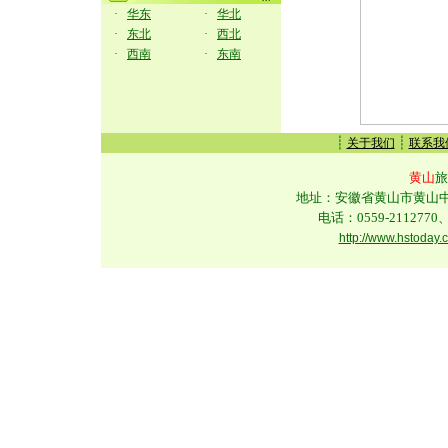
·
华东
·
华北
·
东北
·
西北
·
西南
·
东南
┊
┊
关于我们
联系我
黄山
旅
地址：安徽省黄山市黄山中路
电话：0559-2112770、
http://www.hstoday.