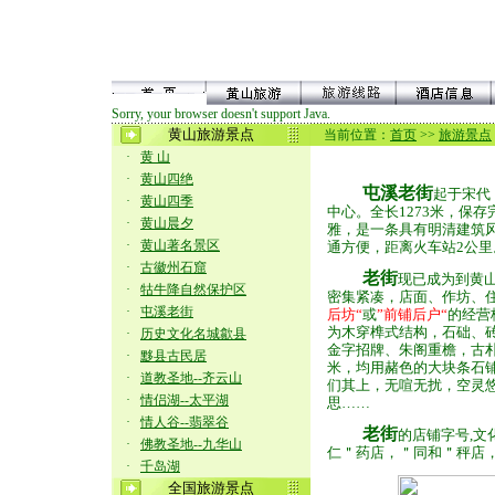
Sorry, your browser doesn't support Java.
黄山旅游景点
当前位置：
首页
>>
旅游景点
·
黄 山
·
黄山四绝
屯溪老街
起于宋代
·
黄山四季
中心。全长1273米，保
·
黄山晨夕
雅，是一条具有明清建筑
·
黄山著名景区
通方便，距离火车站2公里
·
古徽州石窟
老街
现已成为到黄
·
牯牛降自然保护区
密集紧凑，店面、作坊、
·
屯溪老街
后坊“
或
”前铺后户“
的经营
为木穿榫式结构，石础、
·
历史文化名城歙县
金字招牌、朱阁重檐，古朴
·
黟县古民居
米，均用赭色的大块条石
·
道教圣地--齐云山
们其上，无喧无扰，空灵
·
情侣湖--太平湖
思……
·
情人谷--翡翠谷
老街
的店铺字号,文
·
佛教圣地--九华山
仁＂药店，＂同和＂秤店
·
千岛湖
全国旅游景点