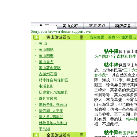
Sorry, your browser doesn't support Java.
黄山旅游景点
当前位置：
首页
>>
旅游景点
·
黄 山
·
黄山四绝
牯牛降
位于黄山
·
黄山四季
为全国274个森林和野
·
黄山晨夕
牯牛降
风景区山
·
黄山著名景区
旎。当地有民谣“
三十六
·
古徽州石窟
套小岔
”，其自然景色
降，海拔1727米。峰
·
牯牛降自然保护区
溅玉，珍禽异兽穿行其
·
屯溪老街
主峰外，其著名
的景点
·
历史文化名城歙县
丝洞等等，其风光亦多
·
黟县古民居
较大，林茂草盛，云雾
山云海壮观，但也颇有
·
道教圣地--齐云山
巅俯视，仿佛一条条银
·
情侣湖--太平湖
击节称赞。至于云湖，
·
情人谷--翡翠谷
则有另一番韵味，
牯牛
·
佛教圣地--九华山
福，不虚此行。
·
千岛湖
牯牛降
周围俨然
全国旅游景点