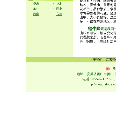
奇稀有的植物、动物资
·
华东
·
华北
楠木、青铁柳、香果树
·
东北
·
西北
花丛生，品种繁多，争
珍禽异兽有梅花鹿、鸳
·
西南
·
东南
山甲、大小灵猫等。这里
多，不仅在华东地区，
牯牛降
既是我国
山绿水相依，烟云变化
的理想之所。若登峰环
练，蜿蜒于千峰绿野之
┊
┊
关于我们
联系我
黄山
旅
地址：安徽省黄山市黄山中路
电话：0559-2112770、
http://www.hstoday.