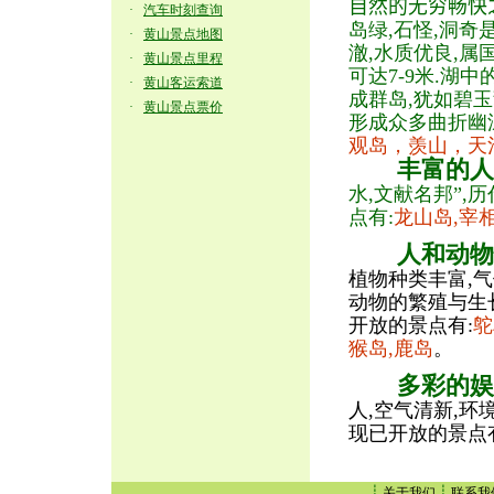
自然的无穷畅快
·
汽车时刻查询
岛绿,石怪,洞奇
·
黄山景点地图
澈,水质优良,属
·
黄山景点里程
可达7-9米.湖中
·
黄山客运索道
成群岛,犹如碧玉
·
黄山景点票价
形成众多曲折幽
观岛，羡山，天
丰富的人
水,文献名邦”,
点有:
龙山岛,宰相
人和动物
植物种类丰富,气
动物的繁殖与生长
开放的景点有:
鸵
猴岛,鹿岛
。
多彩的娱
人,空气清新,环
现已开放的景点
┊
┊
关于我们
联系我