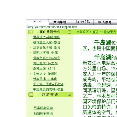
Sorry, your browser doesn't support Java.
黄山旅游景点
当前位置：
首页
>>
旅游景点
·
世界遗产--神奇黄山
千岛湖
·
桃花源里人家--黟县
位
·
历史文化名城--歙县
区，也是中国面
·
清明上河图--屯 溪
千岛湖
的
·
道教文化之邦--休宁
新安江水电站蓄水
·
黄山北大门--太 平
方公里山场、1
·
森林王国--祁 门
安人几十年的保
·
文物之乡--徽州区
·
佛教圣地--九华山
成岛屿，平地卷波
·
天下第一秀水--千岛湖
浩淼，莹碧透；4
·
中国最美的农村--婺源
同玳瑁玑珠，星
旅 游 交 通
之广，林木蓄积
国环境保护部门
口免检的特许。
·
列车时刻查询
新透体的空气，
·
航班时刻查询