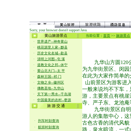
Sorry, your browser doesn't support Java.
黄山旅游景点
当前位置：
首页
>>
旅游景点
·
世界遗产--神奇黄山
·
桃花源里人家--黟县
·
历史文化名城--歙县
·
清明上河图--屯 溪
九华山方圆120公
·
道教文化之邦--休宁
为九华街景区、闵园
·
黄山北大门--太 平
在此为大家作简单的
·
森林王国--祁 门
山前景区为游客进
·
文物之乡--徽州区
·
佛教圣地--九华山
一般来说均不下车，
·
天下第一秀水--千岛湖
游，主要景点有桃崖
·
中国最美的农村--婺源
寺、严子东、龙池庵
旅 游 交 通
九华街景区自明
游人的集散中心，这
·
列车时刻查询
古色古香的清代风貌
·
航班时刻查询
路，泉水暗流，一式