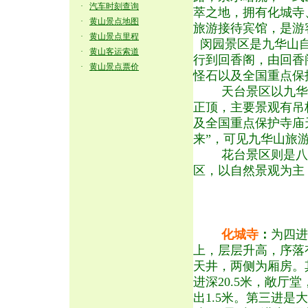
·
汽车时刻查询
萃之地，拥有化城寺
·
黄山景点地图
旅游接待宾馆，是游
·
黄山景点里程
闵园景区是九华山自
·
黄山客运索道
行到回香阁，由回香
·
黄山景点票价
怪石以及全国重点保
天台景区以九华山
正顶，主要景观有吊
及全国重点保护寺庙
来”，可见九华山旅
花台景区则是八十
区，以自然景观为主
化城寺
：
为四进
上，层层升高，序落有
天井，两侧为厢房。其
进深20.5米，敞
出1.5米。第三进是