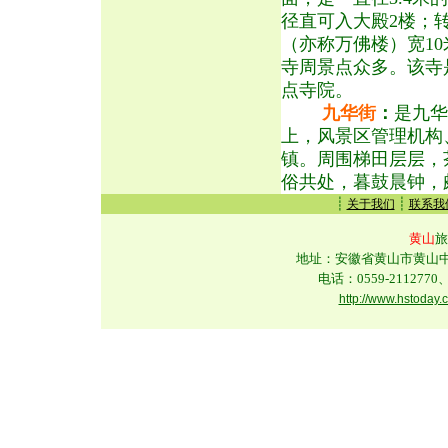
径直可入大殿2楼；转
（亦称万佛楼）宽1
寺周景点众多。该寺
点寺院。
九华街
：
是九华
上，风景区管理机构
镇。周围梯田层层，
俗共处，暮鼓晨钟，
┊
┊
关于我们
联系我
黄山
旅
地址：安徽省黄山市黄山中路
电话：0559-2112770、
http://www.hstoday.