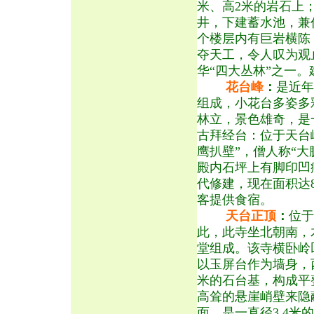
米、高2米的岩石上
井，下建蓄水池，兼
个楼层内有巨岩横陈
夺天工，令人叹为观
华“四大丛林”之一。
花台峰
：
是近年
组成，小花台多姿多
林立，景色雄奇，是
古拜经台：位于天台峰
鹰
扒壁”，僧人称“
殿内石坪上有脚印凹
代修建，现在面积达
客提供食宿。
天台正顶
：
位于
此，此寺坐北朝南，
堂组成。该寺横卧岭
以玉屏台作为墙身，
米的石台基，构成平
高耸的悬崖峭壁来隐
面，是一直径3.4米