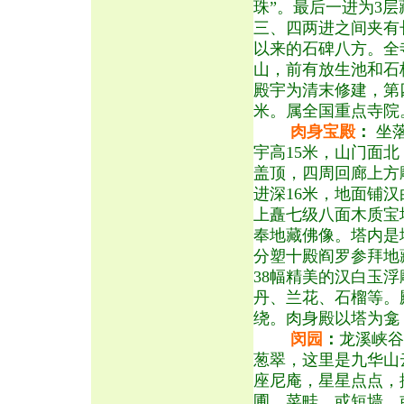
珠”。最后一进为3层
三、四两进之间夹有
以来的石碑八方。全
山，前有放生池和石
殿宇为清末修建，第
米。属全国重点寺院
肉身宝殿
：
坐
宇高15米，山门面
盖顶，四周回廊上方
进深16米，地面铺汉
上矗七级八面木质宝
奉地藏佛像。塔内是
分塑十殿阎罗参拜地
38幅精美的汉白玉
丹、兰花、石榴等。
绕。肉身殿以塔为龛
闵园
：
龙溪峡谷
葱翠，这里是九华山
座尼庵，星星点点，
圃、菜畦，或短墙，