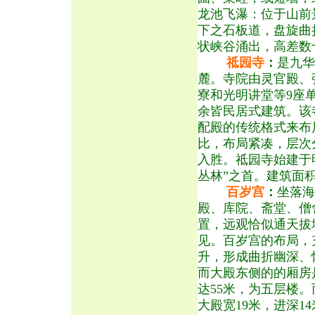
龙池飞瀑：位于山前
下之石板道，盘旋曲
状峡谷涌出，高差数
祗园寺
：
是九华
麓。寺院由灵官殿、
寮和光明讲堂等9座
余皆民居式建筑。该
配殿的传统格式来布
比，布局紧凑，层次
入胜。祗园寺始建于
丛林”之首。建筑面积
百岁宫
：
坐落海
殿、库院、斋堂、僧
置，远观恰似通天拔
见。百岁宫的布局，
升，形成曲折幽深、
而大殿东侧的的厢房
达55米，为五层楼
大殿宽19米，进深1