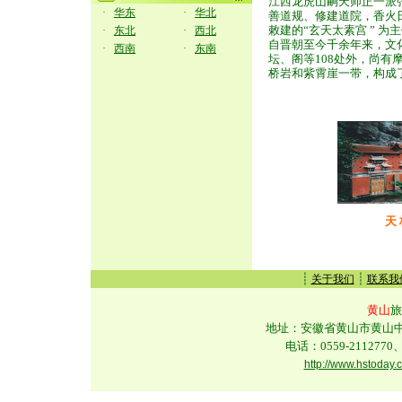
江西龙虎山嗣天师正一派
·
华东
·
华北
善道规、修建道院，香火
敕建的“玄天太素宫 ” 
·
东北
·
西北
自晋朝至今千余年来，文
·
西南
·
东南
坛、阁等108处外，尚有
桥岩和紫霄崖一带，构成
天 
┊
┊
关于我们
联系我
黄山
旅
地址：安徽省黄山市黄山中路
电话：0559-2112770、
http://www.hstoday.