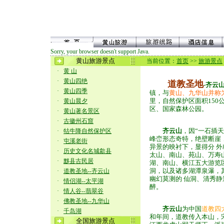
Sorry, your browser doesn't support Java.
黄山旅游景点
当前位置：
首页
>>
旅游景点
·
黄 山
·
黄山四绝
道教圣地
-
齐云
·
黄山四季
镇，与
黄山、九华山并称
里，自然保护区面积150
·
黄山晨夕
区、国家森林公园。
·
黄山著名景区
·
古徽州石窟
齐云山
，因“一石插
·
牯牛降自然保护区
峰峦形态奇特，绝壁断崖
·
屯溪老街
异景的映衬下，显得分 
·
历史文化名城歙县
太山、南山、苑山、万寿
·
黟县古民居
湖、南山、横江五大游览
洞，以及
诸多湖潭泉瀑，
·
道教圣地--齐云山
幽幻莫测的 仙洞、清秀
·
情侣湖--太平湖
醉。
·
情人谷--翡翠谷
·
佛教圣地--九华山
齐云山
为中国
道教四
·
千岛湖
和年间，道教传入本山，
全国旅游景点