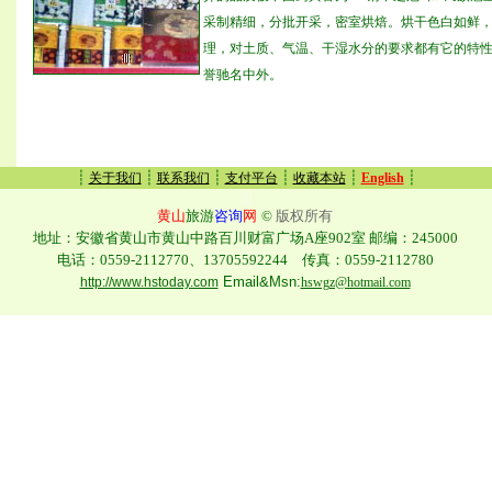
采制精细，分批开采，密室烘焙。烘干色白如鲜
理，对土质、气温、干湿水分的要求都有它的特
誉驰名中外。
┊
┊
┊
┊
┊
┊
关于我们
联系我们
支付平台
收藏本站
English
黄山
旅游
咨询
网
©
版权所有
地址：安徽省黄山市黄山中路百川财富广场A座902室 邮编：245000
电话：0559-2112770、13705592244 传真：0559-2112780
Email&Msn:
http://www.hstoday.com
hswgz@hotmail.com