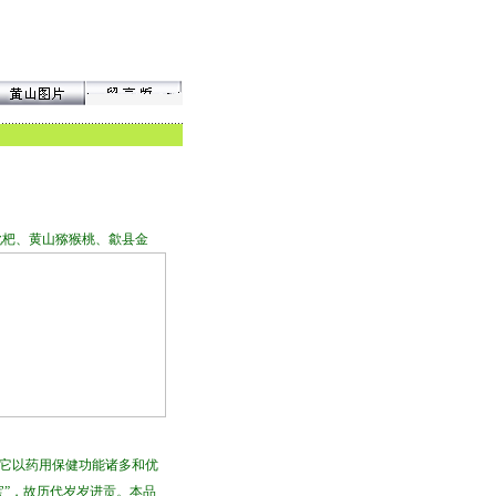
杷、黄山猕猴桃、歙县金
它以药用保健功能诸多和优
宝”，故历代岁岁进贡。本品