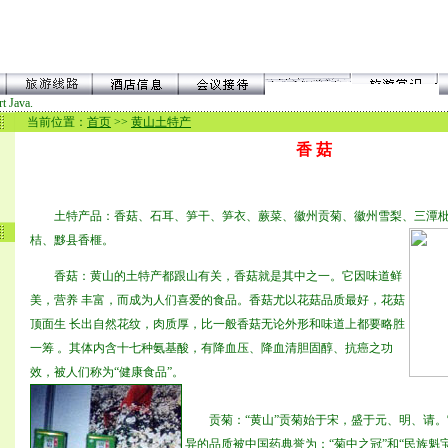
t Java.
当前位置：
首页
>>
黄山土特产
香 菇
土特产品：香菇、石耳、笋干、笋衣、蕨菜、徽州贡菊、徽州雪梨、三潭枇
桔、黟县香榧。
香菇：黄山的土特产都跟山有关，香菇就是其中之一。它因味道鲜
美，营养 丰富，而成为人们喜爱的食品。香菇尤以花菇品质最好，花菇
顶面生 长出自然花纹，肉质厚，比一般香菇无论外形和味道上都要略胜
一筹 。其体内含十七种氨基酸，有降血压、降血清胆固醇、抗癌之功
效，被人们称为“健康食品”。
贡菊：“黄山”贡菊始于宋，盛于元、明、请。
异的品质被中国药典誉为：“菊中之冠”和“民族魁