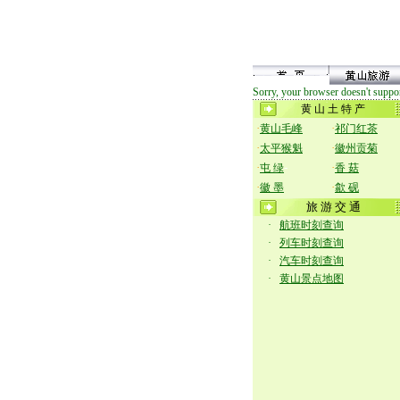
Sorry, your browser doesn't suppor
黄 山 土 特 产
·
·
黄山毛峰
祁门红茶
·
·
太平猴魁
徽州贡菊
·
-
·
屯 绿
香 菇
·
·
徽 墨
歙 砚
旅 游 交 通
·
航班时刻查询
·
列车时刻查询
·
汽车时刻查询
·
黄山景点地图