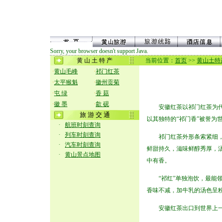
Sorry, your browser doesn't support Java.
黄 山 土 特 产
当前位置：
首页
>>
黄山土特
·
·
黄山毛峰
祁门红茶
·
·
太平猴魁
徽州贡菊
·
-
·
屯 绿
香 菇
·
·
徽 墨
歙 砚
安徽红茶以祁门红茶为代表
旅 游 交 通
以其独特的“祁门香”被誉为
·
航班时刻查询
·
列车时刻查询
祁门红茶外形条索紧细，
·
汽车时刻查询
鲜甜持久，滋味鲜醇秀厚，
·
黄山景点地图
中有香。
“祁红”单独泡饮，最能领
香味不减，加牛乳的汤色呈粉
安徽红茶出口到世界上一