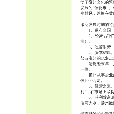
动了徽州文化的繁
发展的“催化剂”
商雄风，以振兴黄
徽商发展时期的特
1、遍布全国，
2、经营品种广
宝）。
3、吃苦耐劳、
4、资本雄厚。如
盐占淮盐的1/2以
清乾隆末年，关税
一位。
扬州从事盐业的
仅7000万两。
5、经营之道。信
利”，在市场上取
6、获利致富后回
淮河大水，扬州徽商