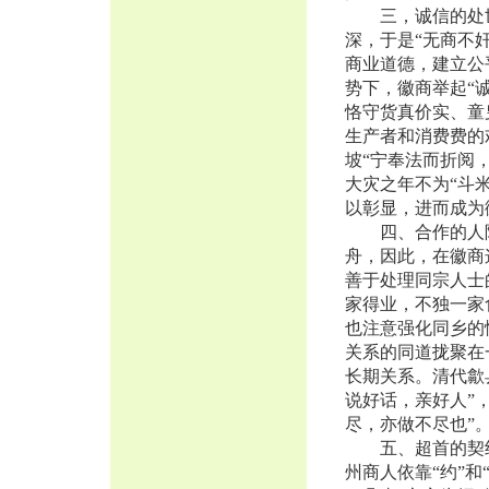
三，诚信的处世
深，于是“无商不
商业道德，建立公
势下，徽商举起“
恪守货真价实、童
生产者和消费费的
坡“宁奉法而折阅
大灾之年不为“斗
以彰显，进而成为
四、合作的人际
舟，因此，在徽商
善于处理同宗人士
家得业，不独一家
也注意强化同乡的
关系的同道拢聚在
长期关系。清代歙
说好话，亲好人”
尽，亦做不尽也”
五、超首的契约
州商人依靠“约”