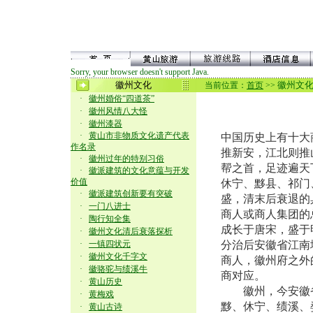
Sorry, your browser doesn't support Java.
徽州文化
徽州文
当前位置：
首页
>>
·
徽州婚俗“四道茶”
·
徽州风情八大怪
·
徽州漆器
·
黄山市非物质文化遗产代表
中国历史上有十大
作名录
推新安，江北则推
·
徽州过年的特别习俗
帮之首，足迹遍天
·
徽派建筑的文化意蕴与开发
价值
休宁、黟县、祁门
·
徽派建筑创新要有突破
盛，清末后衰退的
·
一门八进士
商人或商人集团的总
·
陶行知全集
成长于唐宋，盛于
·
徽州文化清后衰落探析
·
一镇四状元
分治后安徽省江南
·
徽州文化千字文
商人，徽州府之外
·
徽骆驼与绩溪牛
商对应。
·
黄山历史
徽州，今安徽省
·
黄梅戏
黟、休宁、绩溪、
·
黄山古诗