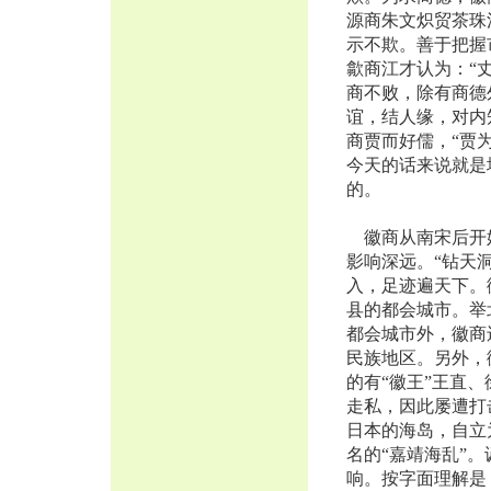
源商朱文炽贸茶珠
示不欺。善于把握
歙商江才认为：“
商不败，除有商德
谊，结人缘，对内
商贾而好儒，“贾
今天的话来说就是
的。
徽商从南宋后开始
影响深远。“钻天
入，足迹遍天下。
县的都会城市。举
都会城市外，徽商
民族地区。另外，
的有“徽王”王直
走私，因此屡遭打
日本的海岛，自立
名的“嘉靖海乱”
响。按字面理解是