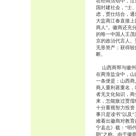
在经商活动中，注
国封建社会，“士
虑，贾仕结合，通
大盐商江春直接上
商人”。徽商还充
的唯一中国人王茂
京的政治代言人。
无形资产；获得较
断。
山西商帮与徽州
在两淮盐业中，山
一条便是：山西商
商人重利甚重名，
者无文化知识，商
来，怎能敌过贾儒
十分重视智力投资
事只是读书”以及
难看出徽商对教育
宁县志》载：“明代
朗”之称。由于徽