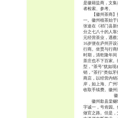
是徽籍盐商，文集
者检索、参考。
【徽州茶商】指
一。徽州植茶始于
张途在《祁门县新
分之七八十的人靠
元经营茶业，遇蔡
16岁便在庐州开
行商。坐贾与行商
时期，清乾隆年间
茶庄也不下百家。
型，"茶号"犹如
销，"茶行"类似
商店，以经营内销
岸，如上海、广州
收取手续费。徽州
徽商的
徽州歙县棠樾世
字诚一，号肯园。
做官之路。但是，