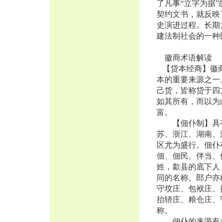
了凡事“立字为据
契约文书，就反映
史演进过程。长期
建法制社会的一种
徽商术语解读
【贷本经商】徽商
本的重要来源之一
己货，皆称贷于四
如其所有，而以为
富。
【佃仆制】具有
苏、浙江、湖南、
区尤为盛行。佃仆
佃、佃民、伴当、
姓，歙县的底下人
同的名称。郎户亦
守坟庄、包袱庄、
抬轿庄、粮仓庄、
称。
佃仆的来源有多