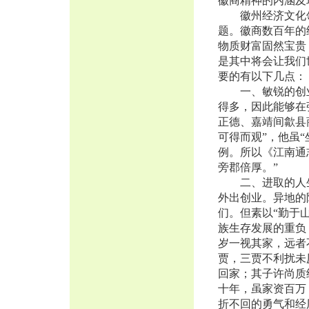
徽商精神的内涵及
徽州经济文化领
题。徽商数百年的
物质财富固然宝贵
是其中将会让我们
要的有以下几点：
一、敏锐的创业
得多，因此能够在
正德、嘉靖间歙县
可得而观”，他虽
例。所以《江南通
旁郡倍厚。”
二、进取的人生
外出创业。异地的
们。但素以“勤于
族生存发展的重负
岁一视其家，远者
贾，三贾不利扰未
回家；其子许尚质
十年，虽家资百万
折不回的勇气和经