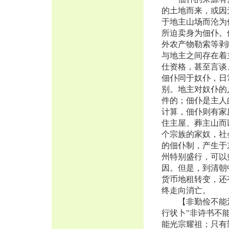
的土地而来，或因
于地主山场而沦为
所迫卖身为佃仆。
外农产物勒索等剥
与地主之间存在着
仕资格，甚至言谈
佃仆同于奴仆，日
别。地主对奴仆的
件的；佃仆是主人
计算，佃仆则有家
住主屋、葬主山而
个宗族的家奴，社
的佃仆制，产生于
州特别盛行，可以
因。但是，到清朝
货币地租转变，还
终走向消亡。
【非勤俭不能治
行状卜"非诗书不
能光宗耀祖；只有