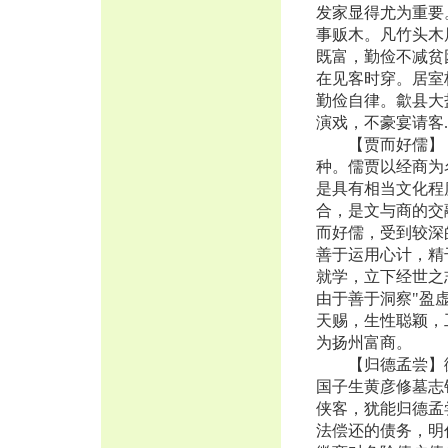
发家显得尤为重要
事贩木。凡竹头木
既富，勤俭不减贫
在见客时穿。居室
勤俭自律。歙县大
演戏，不豪宴请客.
【贾而好儒】 徽
种。儒贾以经商为
是具有相当文化程
合，是文与商的交
而好儒，受到较深
善于运用心计，精
就学，立下经世之
由于善于洞察"盈
天赐，生性聪颖，
为扬州富商。
【归德孟尝】徽
国子生黄彦修墓志
侠客，犹能归德孟
法偿还的债务，明