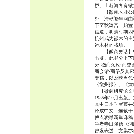
桥、上新河各有徽
【徽商木业公所
外。清乾隆年间由
下至秋涛宫，购置
信道，明清时期四
杭州成为徽木的主
运木材的栈场。
【徽商史话】书名
出版。此书分上下
分"徽商短论·商史
商会馆·商俗及其
专稿，以反映当代
《徽州报》、《
【徽商研究论文
1985年10月出
其中日本学者藤井
译成中文，连载于
傅衣凌最新重译稿
学者寺田隆信《湖
曾发表过，文集亦