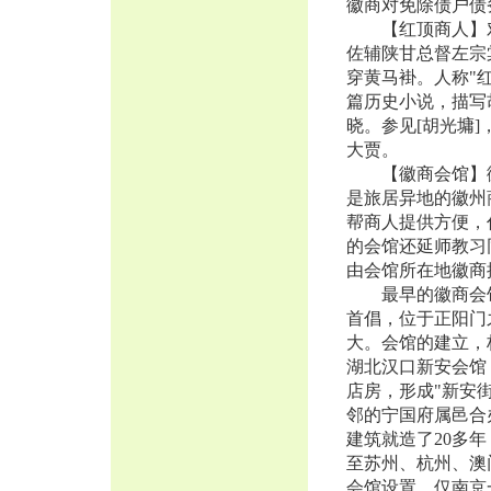
徽商对免除债户债
【红顶商人】对
佐辅陕甘总督左宗
穿黄马褂。人称"
篇历史小说，描写
晓。参见[胡光墉
大贾。
【徽商会馆】徽
是旅居异地的徽州
帮商人提供方便，
的会馆还延师教习
由会馆所在地徽商
最早的徽商会馆为
首倡，位于正阳门
大。会馆的建立，
湖北汉口新安会馆
店房，形成"新安
邻的宁国府属邑合
建筑就造了20多
至苏州、杭州、澳
会馆设置。仅南京