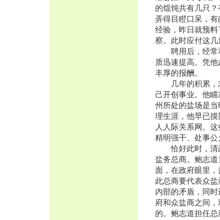
的馄饨共有几只？
弄得目瞪口呆，有
经验，昨日就预料
察。此时应付这几
聘用后，经常和
质迅速提高。凭他
丰厚的报酬。
几年的积累，志
己开创事业。他瞄
州所处的盐场是当
理生涯，他早已摸
人人际关系网。这
精明强干、处事公
恰好此时，清政
盐务总商。鲍志道
面，在政府眼里，
此总商要代表众盐
内部的矛盾，同时
府和众盐商之间，
的。鲍志道担任总