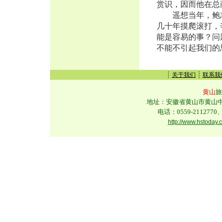
赏识，因而他在总
遥想当年，鲍志
几十年摸爬滚打，
能是容易的事？问
不能不引起我们的
┊
┊
关于我们
联系我
黄山
旅
地址：安徽省黄山市黄山中路
电话：0559-2112770、
http://www.hstoday.