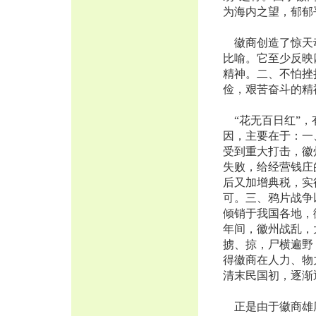
为海内之望，郁郁
徽商创造了惊天动
比喻。它至少反映
精神。二、不怕挫
俭，艰苦奋斗的精
“花无百日红”，
因，主要在于：一
受到重大打击，徽
失败，给经营钱庄
后又加增典税，实
可。三、鸦片战争
倾销于我国各地，
年间，徽州战乱，
掳、掠，尸横遍野
得徽商在人力、物
清末民国初，逐渐
正是由于徽商雄厚