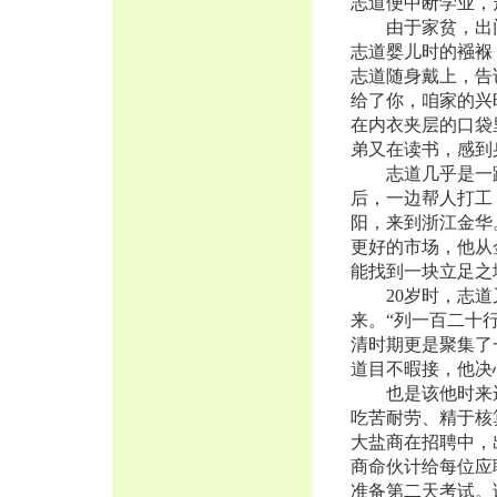
志道便中断学业，
由于家贫，出门
志道婴儿时的襁褓
志道随身戴上，告
给了你，咱家的兴
在内衣夹层的口袋
弟又在读书，感到
志道几乎是一路
后，一边帮人打工
阳，来到浙江金华
更好的市场，他从
能找到一块立足之
20岁时，志道
来。“列一百二十
清时期更是聚集了
道目不暇接，他决
也是该他时来运
吃苦耐劳、精于核
大盐商在招聘中，
商命伙计给每位应
准备第二天考试。