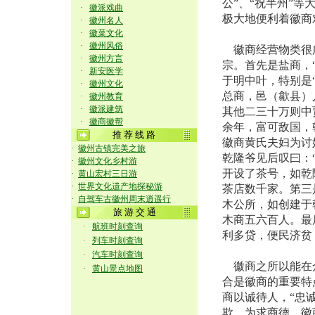
公”、“祝半州”
·
徽派戏曲
极大地便利着徽商
·
徽州名人
·
徽菜文化
·
徽州风俗
徽商经营物类很广
·
徽州方言
宗。首先是盐商，
·
新安医学
于明中叶，特别是
·
徽州文化
总商，邑（歙县）
·
徽州教育
·
徽派建筑
其他二三十万则中
·
徽商徽帮
余年，富可敌国，
推 荐 线 路
徽商黄氏夫妇为讨
·
徽州古镇完美之旅
乾隆爷见后叹曰：
·
徽州文化乡村游
开设了茶号，如乾
·
黄山宏村三日游
·
世界文化遗产地探秘游
茶店数千家。第三
·
自驾车古徽州周末逍遥行
木公所，如创建于
旅 游 交 通
木商五六百人。最
·
航班时刻查询
利多贷，便民济贫
·
列车时刻查询
·
汽车时刻查询
徽商之所以能在众
·
黄山景点地图
合是徽商的重要特
商以诚待人，“忠
欺。为求商德，徽