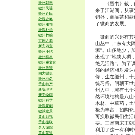
·
徽州朝奉
《晋书》载，徽州
·
徽州民谣
来于江湖间，从事
·
徽州姓氏
销外，商品茶和歙
·
歙砚史略
了徽商的发展。
·
徽州服饰
·
徽派朴学
·
徽州竹编
徽商的兴起有其特
·
京剧之源
山丛中，“东有大
·
新安四宝
轭”。山多地少，
·
徽州小吃
出现了“地狭人稠
·
徽州科举
·
徽州税文化
绝无活路”。为了
·
徽州族谱
邻的经济相对发达
·
四大徽班
修，生在徽州，十
·
徽州地名
统习俗。明朝王世
·
黄山特产
·
新安理学
州人中，就有七个
·
新安绘画
然环境结构是八山
·
徽州科学
木材、中草药，土
·
徽派篆刻
极为丰富，如陶瓷
·
徽派盆景
可换取徽民们生活
·
黄山影视
·
黄山楹联
要。三是南宋王朝
·
名人游踪
利用了这一有利时
·
黄山茶道