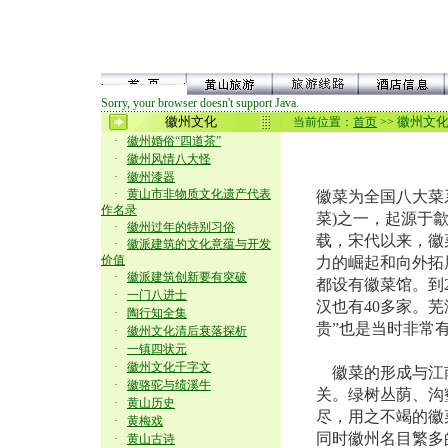
Sorry, your browser doesn't support Java.
徽州文化
徽州文
当前位置：
首页
>>
·
徽州婚俗“四道茶”
·
徽州风情八大怪
·
徽州漆器
·
黄山市非物质文化遗产代表
徽菜为全国八大菜
作名录
菜)之一，起源于
·
徽州过年的特别习俗
载，宋代以来，徽
·
徽派建筑的文化意蕴与开发
价值
力的崛起和向外拓
·
徽派建筑创新要有突破
都设有徽菜馆。到2
·
一门八进士
汉也有40多家。
·
陶行知全集
贵”也是当时非常
·
徽州文化清后衰落探析
·
一镇四状元
·
徽州文化千字文
徽菜的形成与江
·
徽骆驼与绩溪牛
关。绿树丛荫、沟
·
黄山历史
尽，用之不竭的徽
·
黄梅戏
同时徽州名目繁多
·
黄山古诗