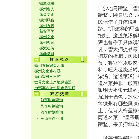
·
徽派戏曲
沙地马蹄鳖、雪天
·
徽州名人
·
徽菜文化
蹄鳖，顾名思义，
·
徽州风俗
民谣作了具体说明
·
徽州方言
蹄。”用这样的甲
·
新安医学
细炖。这道菜汤醇
·
徽州文化
狸也曾作了具体说
·
徽州教育
·
徽派建筑
斑，雪天捕捉品最
·
徽商徽帮
捕获的极肥，肉质
推 荐 线 路
节，将它宰杀取肉
·
徽州古镇完美之旅
料，旺火猛烧后转
·
徽州文化乡村游
浓汤。这道菜汤汁
·
黄山宏村三日游
·
世界文化遗产地探秘游
道名菜并非一般百
·
自驾车古徽州周末逍遥行
敬明太祖朱元璋的
旅 游 交 通
沉溺于酒色，迷恋
·
航班时刻查询
等徽州有哪些风味
·
列车时刻查询
上，但诗人梅圣榆
·
汽车时刻查询
两道名菜。”皇帝
·
黄山景点地图
蹄鳖、果子狸就成
徽菜选料精细，制