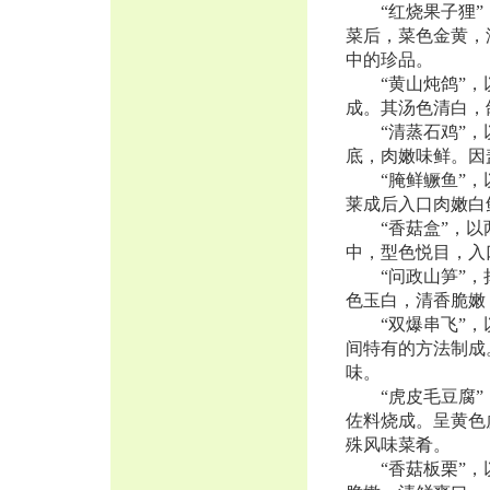
“红烧果子狸”，
菜后，菜色金黄，
中的珍品。
“黄山炖鸽”，以
成。其汤色清白，
“清蒸石鸡”，以
底，肉嫩味鲜。因
“腌鲜鳜鱼”，以
莱成后入口肉嫩白
“香菇盒”，以两
中，型色悦目，入
“问政山笋”，择
色玉白，清香脆嫩
“双爆串飞”，以
间特有的方法制成
味。
“虎皮毛豆腐”，
佐料烧成。呈黄色
殊风味菜肴。
“香菇板栗”，以