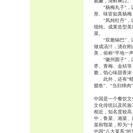
脆嫩，清鲜爽口。
“杨梅丸子”，以
形、味皆如真杨梅
“凤炖牡丹”，以
细炖。成莱造型美
菜。
“双脆锅巴”，以
做成汤汁，浇在刚
美，俗称“平地一
“徽州圆子”，以
枣、青梅、金桔等
脆，馅心味甜香浓
此外，还有“蛏干烧
腊鱼”、“当归獐肉
中国是一个餐饮文
文化传统以及民族
相近，知名度较高
中，鲁菜、湘菜、
菜和鄂菜，即为“
中国“八大菜系”