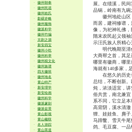
·
徽州朝奉
展。在绩溪，民间
·
徽州民谣
品锅，岭南有九碗
·
徽州姓氏
徽州地处山区，
·
歙砚史略
而居，建祠修谱，
·
徽州服饰
·
徽派朴学
像，为祀神礼佛，
·
徽州竹编
隋末农民起义领袖
·
京剧之源
示汪氏族人所精心
·
新安四宝
明代晚期至清代乾
·
徽州小吃
大商帮之首，其足
·
徽州科举
·
徽州税文化
哪里有徽商，哪里
·
徽州族谱
海就有140多家
·
四大徽班
在悠久的历史长
·
徽州地名
总结，不断创新。
·
黄山特产
·
新安理学
炖，浓淡适宜，讲
·
新安绘画
俗共赏，南北兼宜
·
徽州科学
系不同，它立足本
·
徽派篆刻
高背阴，溪水清澈
·
徽派盆景
狸、娃娃鱼、麂子
·
黄山影视
·
黄山楹联
马蹄鳖、雪天牛尾
·
名人游踪
鸽、毛豆腐、一品
·
黄山茶道