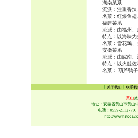
湖南菜系
流派：注重香辣
名菜：红煨鱼翅
福建菜系
流派：由福州、
特点：以海味为
名菜：雪花鸡、
安徽菜系
流派：由皖南、沿
特点：以火腿佐
名菜： 葫芦鸭子
┊
┊
关于我们
联系我
黄山
旅
地址：安徽省黄山市黄山中路
电话：0559-2112770、
http://www.hstoday.