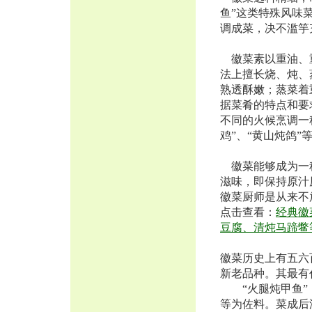
鱼”这类特殊风味
调成菜，决不滥竽
徽菜素以重油、重
法上擅长烧、炖、
熟透酥嫩；蒸菜着
据菜肴的特点和要
不同的火候烹调一
鸡”、“黄山炖鸽”
徽菜能够成为一种
滋味，即保持原汁
徽菜厨师是从来不
点击查看：
经典徽
豆腐、清炖马蹄鳖
徽菜历史上有五六
新老品种。其最有
“火腿炖甲鱼”，
等为佐料。菜成后