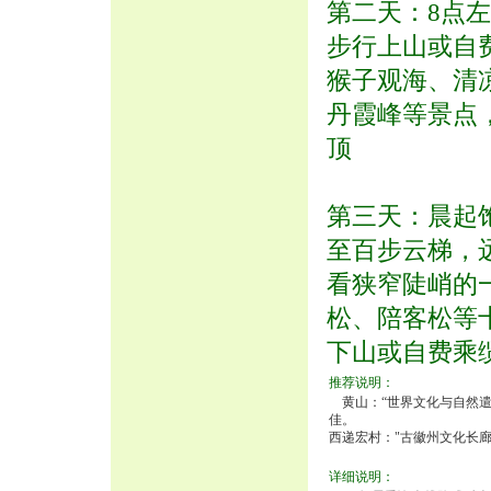
第二天：8点
步行上山或自
猴子观海、清
丹霞峰等景点
顶
第三天：晨起
至百步云梯，
看狭窄陡峭的
松、陪客松等
下山或自费乘
推荐说明：
黄山：“世界文化与自然遣
佳。
西递宏村："古徽州文化长
详细说明：