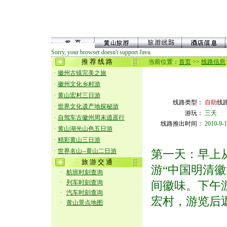
Sorry, your browser doesn't support Java.
推 荐 线 路
当前位置：
首页
>>
线路信息
·
徽州古镇完美之旅
·
徽州文化乡村游
·
黄山宏村三日游
线路类型：
自助
线
·
世界文化遗产地探秘游
游玩：
三天
·
自驾车古徽州周末逍遥行
线路推出时间：
2010-9-1
·
黄山湖光山色五日游
·
精彩黄山三日游
·
世界名山--黄山二日游
第一天：早上
旅 游 交 通
游“中国明清
·
航班时刻查询
·
列车时刻查询
间徽味。下午
·
汽车时刻查询
宏村，游览后
·
黄山景点地图