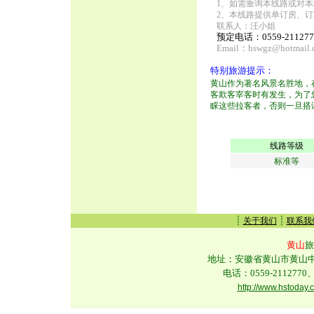
1、如需垂询本线路或对本
2、本线路提供单订房、订
联系人：汪小姐
预定电话：0559-2112770
Email：
hswgz@hotmail.
特别旅游提示：
黄山作为著名风景名胜地，
客欺客宰客时有发生，为了
睬这些拉客者，否则一旦搭
线路等级
标准等
┊
┊
关于我们
联系我
黄山
旅
地址：安徽省黄山市黄山中路
电话：0559-2112770、
http://www.hstoday.