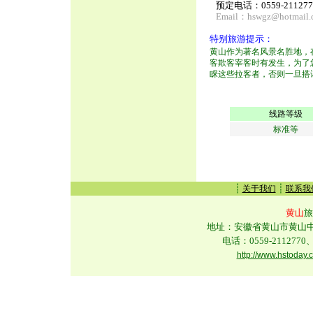
预定电话：0559-2112770
Email：
hswgz@hotmail.
特别旅游提示：
黄山作为著名风景名胜地，
客欺客宰客时有发生，为了
睬这些拉客者，否则一旦搭
线路等级
标准等
┊
┊
关于我们
联系我
黄山
旅
地址：安徽省黄山市黄山中路
电话：0559-2112770、
http://www.hstoday.