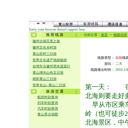
Sorry, your browser doesn't support Java.
推 荐 线 路
当前位置：
首页
>>
线路信息
·
徽州古镇完美之旅
·
徽州文化乡村游
·
黄山宏村三日游
线路类型：
自助
线
·
世界文化遗产地探秘游
游玩：
二天
·
自驾车古徽州周末逍遥行
线路推出时间：
2010-3-8
·
黄山湖光山色五日游
·
精彩黄山三日游
·
世界名山--黄山二日游
第一天： 宿
旅 游 交 通
北海则要走好
·
航班时刻查询
·
列车时刻查询
早从市区乘车
·
汽车时刻查询
岭（也可徒步2
·
黄山景点地图
北海景区，中