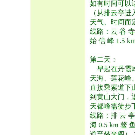
如有时间可以进
（从排云亭进
天气、时间而
线路：云 谷 寺 
始 信 峰 1.5 k
第二天：
早起在丹霞峰
天海、莲花峰
直接乘索道下
到黄山大门，
天都峰需徒步
线路：排 云 亭 0.
海 0.5 km 鳌 
道至慈光阁） 1.5