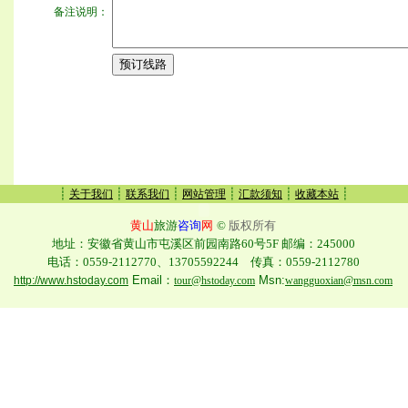
备注说明：
┊
┊
┊
┊
┊
┊
关于我们
联系我们
网站管理
汇款须知
收藏本站
黄山
旅游
咨询
网
©
版权所有
地址：安徽省黄山市屯溪区前园南路60号5F 邮编：245000
电话：0559-2112770、13705592244 传真：0559-2112780
Email：
Msn:
http://www.hstoday.com
tour@hstoday.com
wangguoxian@msn.com