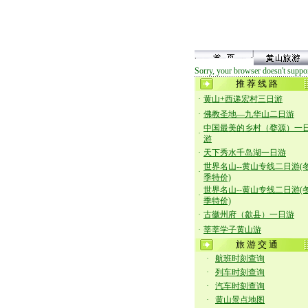
Sorry, your browser doesn't suppor
推 荐 线 路
·
黄山+西递宏村三日游
·
佛教圣地—九华山二日游
中国最美的乡村（婺源）一
·
游
·
天下秀水千岛湖一日游
世界名山--黄山专线二日游(
·
季特价)
世界名山--黄山专线二日游(
·
季特价)
·
古徽州府（歙县）一日游
·
莘莘学子黄山游
旅 游 交 通
·
航班时刻查询
·
列车时刻查询
·
汽车时刻查询
·
黄山景点地图