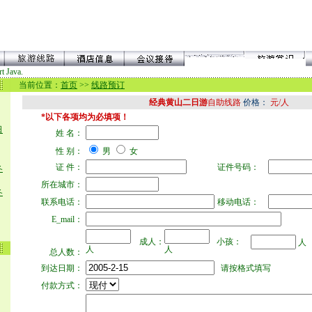
t Java.
当前位置：
首页
>>
线路预订
经典黄山二日游
自助线路
价格：
元/人
*以下各项均为必填项！
日
姓 名：
性 别：
男
女
证 件：
证件号码：
冬
所在城市：
冬
联系电话：
移动电话：
E_mail：
成人：
小孩：
人
人
人
总人数：
到达日期：
请按格式填写
付款方式：