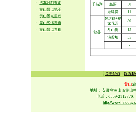
·
汽车时刻查询
千岛湖
船票
50
·
黄山景点地图
港建费
11
·
黄山景点里程
牌坊群+鲍
80
·
黄山客运索道
家花园
·
黄山景点票价
斗山街
15
歙县
渔梁坝
35
-
┊
┊
关于我们
联系我
黄山
旅
地址：安徽省黄山市黄山中路
电话：0559-2112770、
http://www.hstoday.