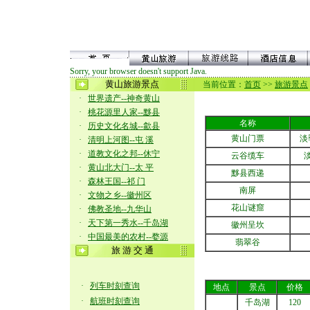
Sorry, your browser doesn't support Java.
黄山旅游景点
当前位置：
首页
>>
旅游景点
·
世界遗产--神奇黄山
·
桃花源里人家--黟县
名称
·
历史文化名城--歙县
黄山门票
淡季
·
清明上河图--屯 溪
·
道教文化之邦--休宁
云谷缆车
淡
·
黄山北大门--太 平
黟县西递
·
森林王国--祁 门
南屏
·
文物之乡--徽州区
花山谜窟
·
佛教圣地--九华山
·
天下第一秀水--千岛湖
徽州呈坎
·
中国最美的农村--婺源
翡翠谷
旅 游 交 通
·
列车时刻查询
地点
景点
价格
·
航班时刻查询
千岛湖
120