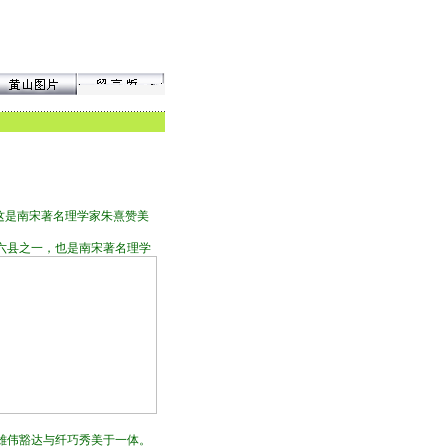
这是南宋著名理学家朱熹赞美
六县之一，也是南宋著名理学
雄伟豁达与纤巧秀美于一体。