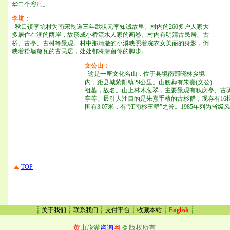
华二个溶洞。
李坑：
秋口镇李坑村为南宋乾道三年武状元李知诚故里。村内的260多户人家大
多居住在溪的两岸，故形成小桥流水人家的画卷。村内有明清古民居、古
桥、古亭、古树等景观。村中那清澈的小溪映照着浣衣女美丽的身影，倒
映着粉墙黛瓦的古民居，处处都将滞留你的脚步。
文公山：
这是一座文化名山，位于县境南部晓林乡境
内，距县城紫阳镇29公里。山腰葬有朱熹(文公)
祖墓，故名。山上林木葱翠，主要景观有积庆亭、古
亭等。最引人注目的是朱熹手植的古杉群，现存有16棵
围有3.07米，有“江南杉王群”之誉。1985年列为省级
TOP
┊
┊
┊
┊
┊
┊
关于我们
联系我们
支付平台
收藏本站
English
黄山
旅游
咨询
网
©
版权所有