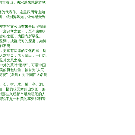
的大游山，唐宋以来就是游览
桥的代表作。这里四周青山如
棋，或浏览风光，让你感受到
里左右的文公山有朱熹回乡扫墓
（寓24孝之意），至今逾800
古杉之巨，为国内所罕见。
湖，成群成对的鸳鸯，如鲜
影不离。
更富有深厚的文化内涵，历
人杰地灵，名人辈出，一门九
见其文风之盛。
中外的茶叶“婺绿”，可谓中国
美的荷包红鱼，被誉为“人间
龙尾砚”（歙砚）为中国四大名砚
石、树、木、桥、亭、涧、
如一幅韵味无穷的山水画，形
对那些久经都市嘈杂喧闹的人
能说不是一种美的享受和明智