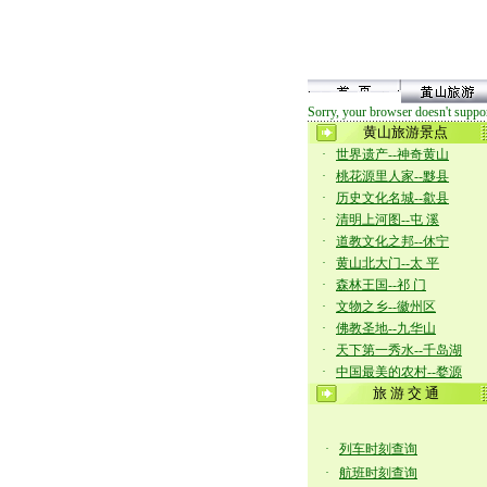
Sorry, your browser doesn't suppor
黄山旅游景点
·
世界遗产--神奇黄山
·
桃花源里人家--黟县
·
历史文化名城--歙县
·
清明上河图--屯 溪
·
道教文化之邦--休宁
·
黄山北大门--太 平
·
森林王国--祁 门
·
文物之乡--徽州区
·
佛教圣地--九华山
·
天下第一秀水--千岛湖
·
中国最美的农村--婺源
旅 游 交 通
·
列车时刻查询
·
航班时刻查询