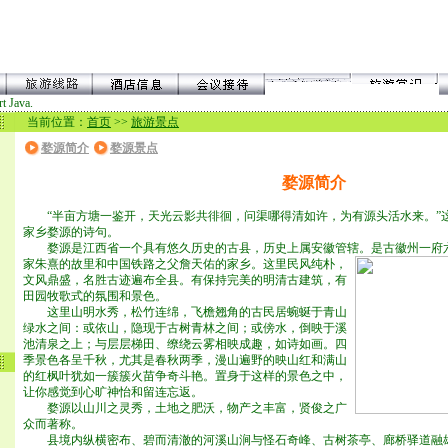
t Java.
当前位置：
首页
>>
旅游景点
婺源简介
婺源景点
婺源简介
“半亩方塘一鉴开，天光云影共徘徊，问渠哪得清如许，为有源头活水来。”
家乡婺源的诗句。
婺源是江西省一个具有悠久历史的古县，历史上属安徽管辖。是古徽州一府
家朱熹的故里和中国铁路之父詹天佑的家乡。这里民风纯朴，
文风鼎盛，名胜古迹遍布全县。有保持完美的明清古建筑，有
田园牧歌式的氛围和景色。
这里山明水秀，松竹连绵，飞檐翘角的古民居蜿蜒于青山
绿水之间：或依山，隐现于古树青林之间；或傍水，倒映于溪
池清泉之上；与层层梯田、缭绕云雾相映成趣，如诗如画。四
季景色各呈千秋，尤其是春秋两季，漫山遍野的映山红和满山
的红枫叶犹如一簇簇火苗争奇斗艳。置身于这样的景色之中，
让你感觉到心旷神怡和留连忘返。
婺源以山川之灵秀，土地之肥沃，物产之丰富，贤俊之广
众而著称。
县境内纵横密布、碧而清澈的河溪山涧与怪石奇峰、古树茶亭、廊桥驿道融