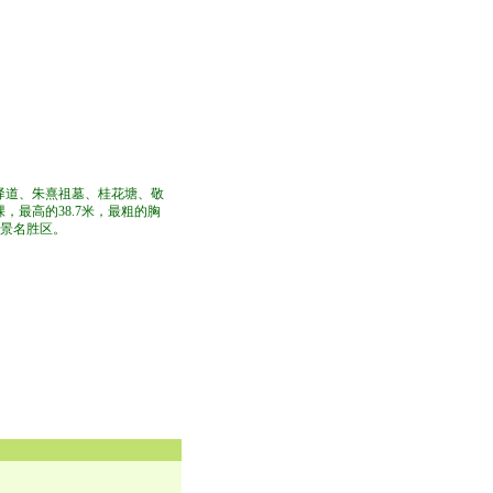
驿道、朱熹祖墓、桂花塘、敬
，最高的38.7米，最粗的胸
风景名胜区。