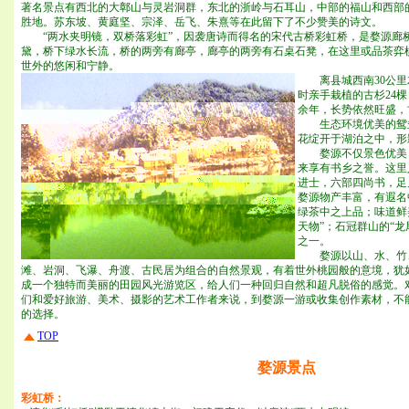
著名景点有西北的大鄣山与灵岩洞群，东北的浙岭与石耳山，中部的福山和西部
胜地。苏东坡、黄庭坚、宗泽、岳飞、朱熹等在此留下了不少赞美的诗文。
“两水夹明镜，双桥落彩虹”，因袭唐诗而得名的宋代古桥彩虹桥，是婺源廊
黛，桥下绿水长流，桥的两旁有廊亭，廊亭的两旁有石桌石凳，在这里或品茶弈
世外的悠闲和宁静。
离县城西
南30公
时亲手栽植的古杉24棵
余年，长势依然旺盛，
生态环境优美的鸳鸯
花绽开于湖泊之中，形
婺源不仅景色优美，
来享有书乡之誉。这里
进士，六部四尚书，足
婺源物产丰富，有遐名
绿茶中之上品；味道鲜
天物”；石冠群山的“
之一。
婺源以山、水、竹、
滩、岩洞、飞瀑、舟渡、古民居为组合的自然景观，有着世外桃园般的意境，犹
成一个独特而美丽的田园风光游览区，给人们一种回归自然和超凡脱俗的感觉。
们和爱好旅游、美术、摄影的艺术工作者来说，到婺源一游或收集创作素材，不
的选择。
TOP
婺源景点
彩虹桥：