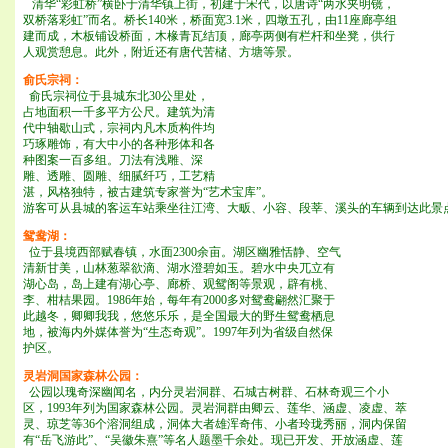
清华“彩虹桥”横卧于清华镇上街，初建于宋代，以唐诗“两水夹明镜，
双桥落彩虹”而名。桥长140米，桥面宽3.1米，四墩五孔，由11座廊亭组
建而成，木板铺设桥面，木椽青瓦结顶，廊亭两侧有栏杆和坐凳，供行
人观赏憩息。此外，附近还有唐代苦槠、方塘等景。
俞氏宗祠：
俞氏
宗祠位于县城东北30公里处，
占地面积一千多平方公尺。建筑为清
代中轴歇山式，宗祠内凡木质构件均
巧琢雕饰，有大中小的各种形体和各
种图案一百多组。刀法有浅雕、深
雕、透雕
、圆雕、细腻纤巧，工艺精
湛，风格独特，被古建筑专家誉为“艺术宝库”。
游客可从县城的客运车站乘坐往江湾、大畈、小容、段莘、溪头的车辆到达此景
鸳鸯湖：
位于县境西部赋春
镇，水面2300余亩。湖区幽雅恬静、空气
清新甘美，山林葱翠欲滴、湖水澄碧如玉。碧水中央兀立有
湖心岛，岛上建有湖心亭、廊桥、观鸳阁等景观，辟有桃、
李、柑桔果园。1986年始，每年有2000多对鸳鸯翩然汇聚于
此越冬，卿卿我我，悠悠乐乐，是全国最大的野生鸳鸯栖息
地，被海内外媒体誉为“生态奇观”。1997年列为省级自然保
护区。
灵岩洞国家森林公园：
公园以瑰奇深幽闻名，内分灵岩洞群、石城古树群、石林奇观三个小
区，1993年列为国家森林公园。灵岩洞群由卿云、莲华、涵虚、凌虚、萃
灵、琼芝等36个溶洞组成，洞体大者雄浑奇伟、小者玲珑秀丽，洞内保留
有“岳飞游此”、“吴徽朱熹”等名人题墨千余处。现已开发、开放涵虚、莲