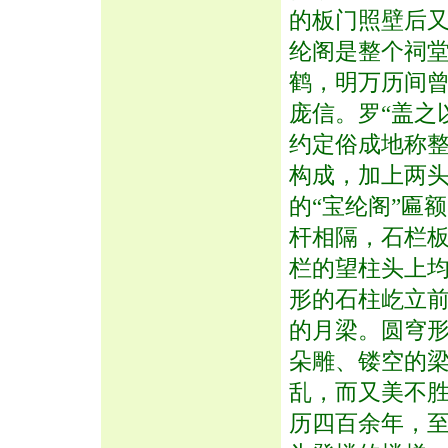
的板门照壁后
纶阁是整个祠
鹤，明万历间
庞信。罗“盖之
约定俗成地称整
构成，加上两
的“宝纶阁”匾
杆相隔，石栏
栏的望柱头上
形的石柱屹立
的月梁。圆穹
朵雕、镂空的
乱，而又美不
历四百余年，