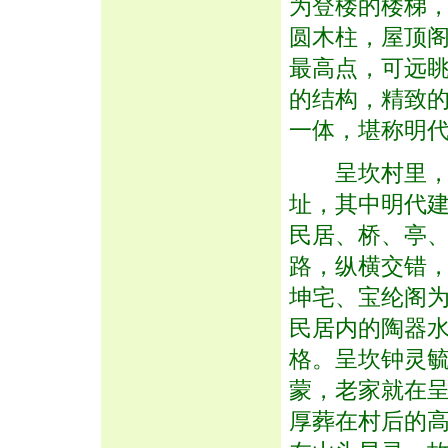
为登楼的楼梯
圆木柱，屋顶
最高点，可远
的结构，精致
一体，堪称明
呈坎村里，有3
址，其中明代建
民居、桥、亭
路，纵横交错
坤宅、宝纶阁
民居内的陶器
格。呈坎钟灵
蒙，老家就在
厚葬在村后的高