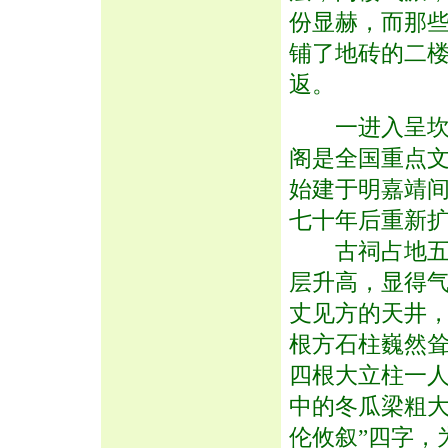
份显赫，而那
铺了地砖的二
返。
一进入呈坎村
阁是全国重点文
始建于明嘉靖间
七十年后重新
古祠占地五亩
层升高，显得
丈见方的天井
根方石柱巍然
四根大立柱一
中的冬瓜梁粗大
伦攸叙”四字，