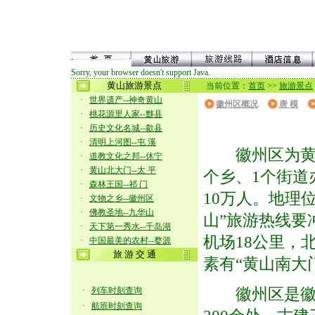
Sorry, your browser doesn't support Java.
黄山旅游景点
当前位置：
首页
>>
旅游景点
·
世界遗产--神奇黄山
徽州区概况
唐 模
·
桃花源里人家--黟县
·
历史文化名城--歙县
·
清明上河图--屯 溪
徽州区为黄山
·
道教文化之邦--休宁
·
黄山北大门--太 平
个乡、1个街道
·
森林王国--祁 门
10万人。地理
·
文物之乡--徽州区
·
佛教圣地--九华山
山”旅游热线要
·
天下第一秀水--千岛湖
机场18公里，
·
中国最美的农村--婺源
旅 游 交 通
素有“黄山南大
徽州区是徽文
·
列车时刻查询
·
航班时刻查询