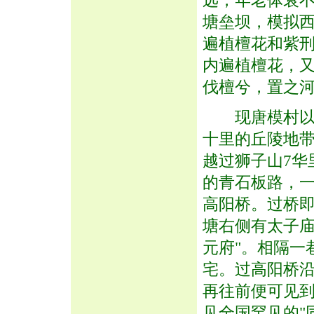
远，年老体衰
塘垒坝，模拟
遍植檀花和紫
内遍植檀花，又
伐檀兮，置之河
现唐模村以狮
十里的丘陵地
越过狮子山7华
的青石板路，
高阳桥。过桥
塘右侧有太子庙
元府"。相隔一
宅。过高阳桥
再往前便可见
见全国罕见的"