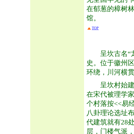
在郁葱的樟树
馆。
TOP
呈坎古名“龙溪
史。位于徽州区
环绕，川河横
呈坎村始建于
在宋代被理学家
个村落按<<易经
八卦理论选址
代建筑就有28
层，门楼气派