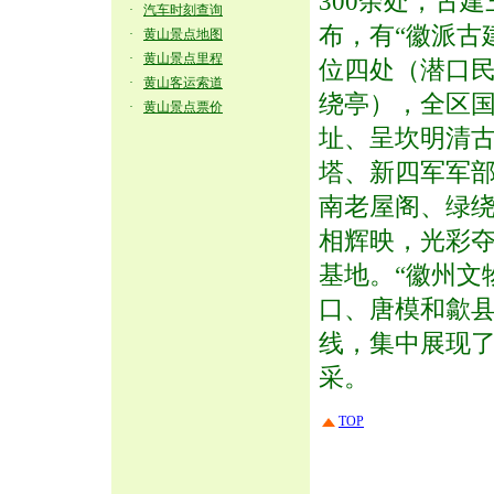
300余处，古
·
汽车时刻查询
布，有“徽派古
·
黄山景点地图
·
黄山景点里程
位四处（潜口
·
黄山客运索道
绕亭），全区
·
黄山景点票价
址、呈坎明清
塔、新四军军
南老屋阁、绿
相辉映，光彩
基地。“徽州文
口、唐模和歙县
线，集中展现
采。
TOP