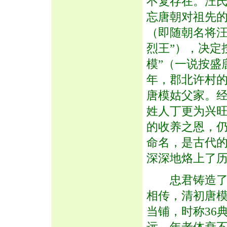
不复存在。汪
忘唐朝对祖先
（即随朝名将汪
烈王”），决定
模”（一说按盛
年，郡北许村
唐模姑父家。
姓人丁更为兴
的收养之恩，仍
命名，是古代
深深地烙上了
忠君铸造了唐
相传，清初唐模
当铺，时称36