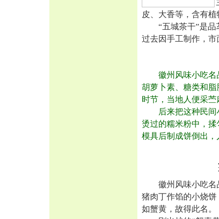
皮、大香等，含有植
“五城茶干”是品茗
过去因手工制作，市
徽州风味小吃名品
胡萝卜素、糖类和脂
时节，当地人便采苎
后来把这种民间小
烫过的糯米粉中，揉
模具后制成饼倒出，
徽州风味小吃名品
猪肉丁作馅的小烧饼
如蟹黄，故得此名。