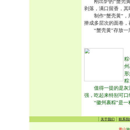
刚出炉的“蟹壳黄”
剥落，满口留香，其
制作“蟹壳黄”，用
擀成多层次的面卷，
“蟹壳黄”存放一
粽
州
形
粽
值得一提的是灰汁
强，吃起来特别可口
“徽州裹粽”是一种
┊
┊
关于我们
联系我
黄山
旅