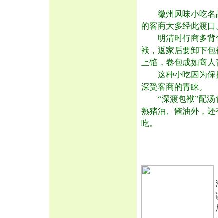
徽州风味小吃名品
的客商大多经此渡口
明清时行商多背包
袱，返家后要卸下包
上馅，卷包成如商人
这种小吃因为保持
深受客商的青睐。
“深渡包袱”配汤食
熟猪油、酱油外，还
吃。