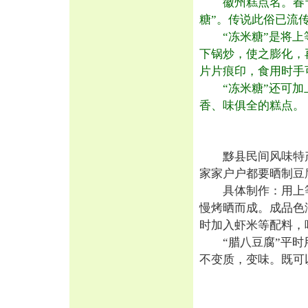
徽州糕点名。春节
糖”。传说此俗已流
“冻米糖”是将上
下锅炒，使之膨化，
片片痕印，食用时手
“冻米糖”还可加上
香、味俱全的糕点。
黟县民间风味特产
家家户户都要晒制豆
具体制作：用上等
慢烤晒而成。成品色
时加入虾米等配料，
“腊八豆腐”平时用
不变质，变味。既可