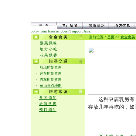
Sorry, your browser doesn't support Java.
食 全 食 美
当前位置：
首页
>>
食全食美
·
徽 菜 风 味
·
地 方 小 吃
·
花 果 飘 香
旅 游 交 通
·
航班时刻查询
·
列车时刻查询
·
汽车时刻查询
·
黄山景点地图
旅 游 常 识
·
参 团 须 知
这种豆腐乳另有一
·
旅 游 常 识
存放几年再吃的，如
·
预 订 须 知