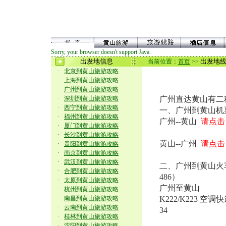
Sorry, your browser doesn't support Java.
出发地信息
出发地
当前位置：
首页
>>
·
北京到黄山旅游攻略
·
上海到黄山旅游攻略
·
广州到黄山旅游攻略
·
深圳到黄山旅游攻略
广州直达黄山有二
·
西宁到黄山旅游攻略
一、广州到黄山机
·
福州到黄山旅游攻略
广州--黄山
请点击
·
厦门到黄山旅游攻略
·
长沙到黄山旅游攻略
黄山--广州
请点击
·
贵阳到黄山旅游攻略
·
南京到黄山旅游攻略
·
武汉到黄山旅游攻略
二、广州到黄山火车
·
合肥到黄山旅游攻略
486）
·
太原到黄山旅游攻略
广州至黄山
·
杭州到黄山旅游攻略
·
南昌到黄山旅游攻略
K222/K223 空
·
云南到黄山旅游攻略
34
·
桂林到黄山旅游攻略
·
沈阳到黄山旅游攻略