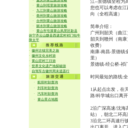
·
重庆到黄山旅游攻略
江--景德镇全程
·
黄山到瑶里旅游攻略
您也可以考虑在江
·
九江到黄山旅游攻略
向（全程高速）
·
亳州到黄山旅游攻略
·
台州到黄山旅游攻略
·
丽水到黄山旅游攻略
简单介绍：
·
黄山市屯溪黄山风景区歙县
广州到韶关（曲江）
休宁齐云山黟县西递宏村祁门牯牛
韶关到赣州（南康
降太平
推 荐 线 路
收费）
·
徽州古镇完美之旅
南康-南昌-景德镇
·
徽州文化乡村游
里）
·
黄山宏村三日游
景德镇-经公桥-祁门
·
世界文化遗产地探秘游
·
自驾车古徽州周末逍遥行
旅 游 交 通
时间最短的路线:全程
·
航班时刻查询
·
列车时刻查询
1从起点出发，在天
·
汽车时刻查询
路/科学城出口离
·
黄山景点地图
2沿广深高速/沈
站），朝北二环高
3沿北二环高速行驶
出口离开，进入广