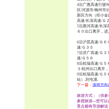
4沿广惠高速行驶9
区/河源市/梅州市
新区方向（经小金
高速/长深高速/Ｇ
5沿惠河高速/长深高
６０出口离开，进
6沿沪昆高速/Ｇ６
速/Ｇ３５
7沿济广高速/Ｇ３
速/Ｇ５６
8沿杭瑞高速/Ｇ５
３/杭州出口离开
9沿杭瑞高速/Ｇ５
站）,到屯溪.
下一篇：
深圳方向
旅游方式：（供参
参团旅游---您
景点都有导游解说