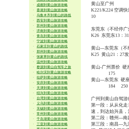
黄山至广州
·
成都到黄山旅游攻略
K221/K224 空
·
香港到黄山旅游攻略
·
乌鲁木齐到黄山的路线
10
·
西安到黄山旅游攻略
·
苏州到黄山旅游攻略
东莞东（不经停
·
济南到黄山旅游攻略
K26 东莞东13：3
·
青岛到黄山旅游攻略
·
宁波到黄山旅游攻略
·
石家庄到黄山的路线
黄山---东莞东（
·
郑州到黄山旅游攻略
K25 黄山21：27
·
张家界到黄山的路线
·
温州到黄山旅游攻略
黄山-广州票价 硬
·
婺源到黄山自驾车之旅
·
哈尔滨到黄山旅游攻略
175 298 
·
拉萨到黄山旅游攻略
黄山---东莞东 
·
安庆到黄山旅游攻略
184 250 3
·
天津到黄山旅游攻略
·
绍兴到黄山旅游攻略
·
台湾到黄山旅游攻略
广州到黄山自驾游
·
义乌到黄山旅游攻略
第一段：从从化走
·
无锡到黄山旅游攻略
速，到达始兴县，沿
·
常州到黄山旅游攻略
第二段：赣州--
·
千岛湖黄山旅游攻略
第三段：南昌---九江
·
三亚到黄山旅游攻略