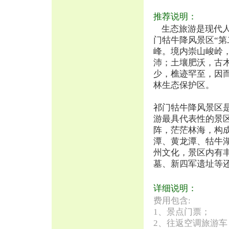
推荐说明：
生态旅游是现代人
门牯牛降风景区“
峰。境内崇山峻岭
沛；土壤肥沃，古
少，樵迹罕至，因
林生态保护区。
祁门牯牛降风景区
游最具代表性的景
阵，茫茫林海，构
潭、黄龙潭、牯牛
州文化，景区内有
墓、新四军遗址等
详细说明：
费用包含:
1、景点门票；
2、往返空调旅游