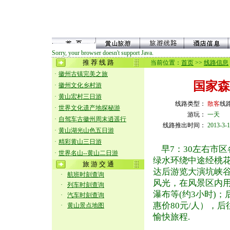
Sorry, your browser doesn't support Java.
推 荐 线 路
当前位置：
首页
>>
线路信息
·
徽州古镇完美之旅
国家森
·
徽州文化乡村游
·
黄山宏村三日游
线路类型：
散客
线
·
世界文化遗产地探秘游
游玩：
一天
·
自驾车古徽州周末逍遥行
线路推出时间：
2013-3-
·
黄山湖光山色五日游
·
精彩黄山三日游
早7：30左右市
·
世界名山--黄山二日游
绿水环绕中途经桃花
旅 游 交 通
达后游览大演坑峡
·
航班时刻查询
风光，在风景区内
·
列车时刻查询
瀑布等(约3小时)
·
汽车时刻查询
惠价80元/人），
·
黄山景点地图
愉快旅程.