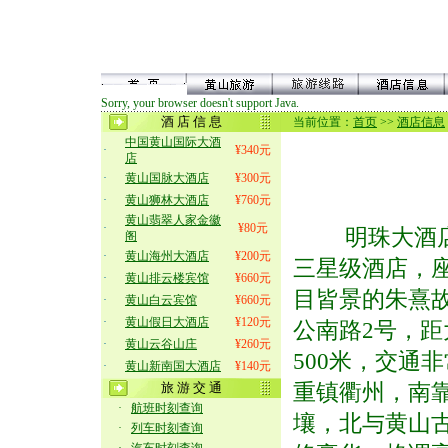
Sorry, your browser doesn't support Java.
酒 店 信 息
当前位置：
首页
>>
酒店信息
中国黄山国际大酒
·
¥340元
店
·
黄山国脉大酒店
¥300元
·
黄山狮林大酒店
¥760元
黄山翡翠人家金徽
·
¥80元
明珠大酒
阁
·
黄山海州大酒店
¥200元
三星级酒店，
·
黄山排云楼宾馆
¥660元
目皆景的朱熹故
·
黄山白云宾馆
¥660元
·
黄山假日大酒店
¥120元
公南路2号，
·
黄山云谷山庄
¥260元
500米，交通
·
黄山新南国大酒店
¥140元
重镇衢州，南
旅 游 交 通
·
航班时刻查询
壤，北与黄山
·
列车时刻查询