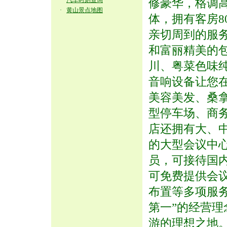
·
汽车时刻查询
修豪华，格调
·
黄山景点地图
体，拥有客房8
亲切周到的服
和富丽精美的包
川、粤菜色味
音响设备让您
美容美发、桑
型停车场、商
店还拥有大、
的大型会议中
员，可接待国
可免费提供会
布置等多项服务
第一”的经营
游的理想之地