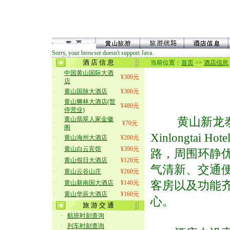
Sorry, your browser doesn't support Java.
酒 店 信 息
当前位置：
首页
>>
酒店信息
中国黄山国际大酒
·
¥300元
店
·
黄山国脉大酒店
¥300元
黄山狮林大酒店(暂
·
¥480元
停营业)
黄山新龙泰酒
黄山翡翠人家金徽
·
¥70元
阁
Xinlongtai 
·
黄山海州大酒店
¥200元
·
黄山白云宾馆
¥390元
路，周围环静
·
黄山假日大酒店
¥120元
气清新、交通
·
黄山云谷山庄
¥260元
客房以及功能
·
黄山新南国大酒店
¥140元
·
黄山华辰大酒店
¥160元
心。
旅 游 交 通
·
航班时刻查询
·
列车时刻查询