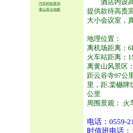
酒店内设高雅
·
汽车时刻查询
提供款待高贵
·
黄山景点地图
大小会议室，
地理位置：
离机场距离：6
火车站距离：1
离黄山风景区：
距云谷寺97公
里，距.棠樾牌
公里
周围景观： 火
电话：0559-2
时值班电话：13